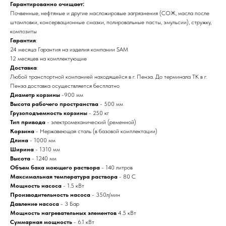
Гарантированно очищает:
Почвенные, нефтяные и другие масложировые загрязнения (СОЖ, масла после
штамповки, консервационные смазки, полировальные пасты, эмульсии), стружку,
композиты
Гарантия
:
24 месяца Гарантия на изделия компании SAM
12 месяцев на комплектующие
Доставка
:
Любой транспортной компанией находящейся в г. Пенза. До терминала ТК в г.
Пенза доставка осуществляется бесплатно
Диаметр корзины
-900 мм
Высота рабочего пространства
- 500 мм
Грузоподъемность корзины
- 250 кг
Тип привода
- электромеханический (ременной)
Корзина
- Нержавеющая сталь (в базовой комплектации)
Длина
- 1000 мм
Ширина
- 1310 мм
Высота
- 1240 мм
Объем бака моющего раствора
- 140 литров
Максимальная температура раствора
- 80 С
Мощность насоса
- 1.5 кВт
Производительность насоса
- 350л/мин
Давление насоса
- 3 Бар
Мощность нагревательных элементов
4.5 кВт
Суммарная мощность
- 6.1 кВт