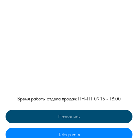
Сделайте заказ написав нам письмо или
позвонив на горячую линию
Нажимая на кнопку, вы даете согласие на обработку
персональных данных и соглашаетесь c политикой
конфиденциальности
Время работы отдела продаж ПН-ПТ 09:15 - 18:00
Позвонить
Telegramm