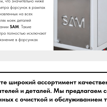
мм, что значительно ниже
етра форсунок в рампах
новленных на всех
лях моек деталей
пании
SAM
. Такие
тра полностью исключают
язнение в форсунках
ете широкий ассортимент качестве
ателей и деталей. Мы предлагаем
анных с очисткой и обслуживанием 