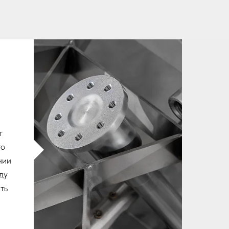
т
то
нии
ду
ть