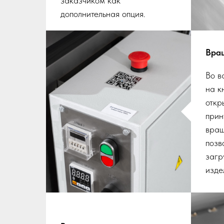
заказчиком как
дополнительная опция.
Вра
Во в
на к
откр
прин
вращ
позв
загр
изде