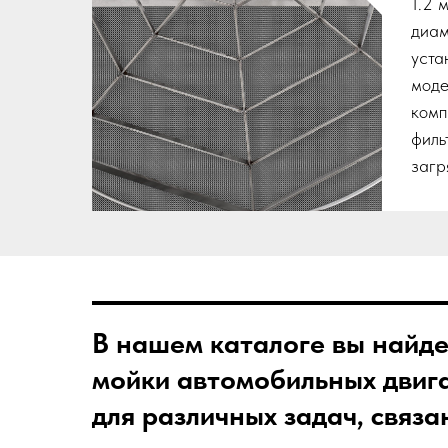
1.2 
диам
уста
моде
ком
филь
загр
В нашем каталоге вы найд
мойки автомобильных двиг
для различных задач, связ