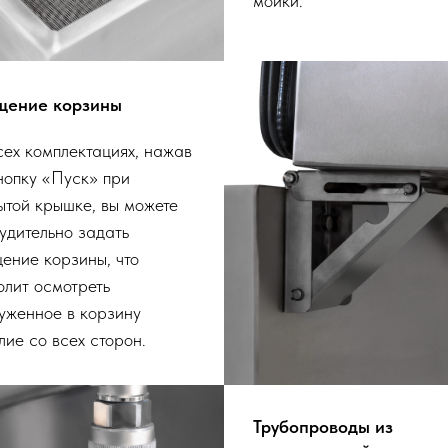
мойки.
щение корзины
сех комплектациях, нажав
нопку «Пуск» при
ытой крышке, вы можете
удительно задать
ение корзины, что
олит осмотреть
уженное в корзину
лие со всех сторон.
Трубопроводы из