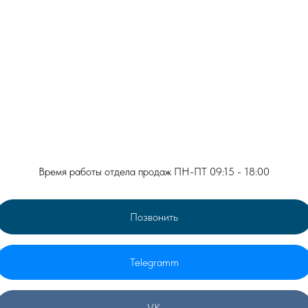
Сделайте заказ написав нам письмо или
позвонив на горячую линию
Нажимая на кнопку, вы даете согласие на обработку персональных данных 
соглашаетесь c политикой конфиденциальности
Время работы отдела продаж ПН-ПТ 09:15 - 18:00
Позвонить
Telegramm
VK