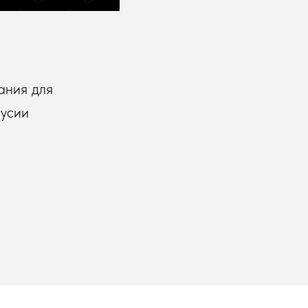
ания для
русии