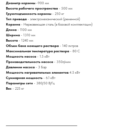
Диаметр корзины
-900 мм
Высота рабочего пространства
- 500 мм
Грузоподъемность корзины
- 250 кг
Тип привода
- электромеханический (ременной)
Корзина
- Нержавеющая сталь (в базовой комплектации)
Длина
- 1100 мм
Ширина
- 1310 мм
Высота
- 1240 мм
Объем бака моющего раствора
- 140 литров
Максимальная температура раствора
- 80 С
Мощность насоса
- 1.5 кВт
Производительность насоса
- 350л/мин
Давление насоса
- 3 Бар
Мощность нагревательных элементов
4.5 кВт
Суммарная мощность
- 6.1 кВт
Параметры сети
- 380/50 В/Гц
Вес
- 225 кг