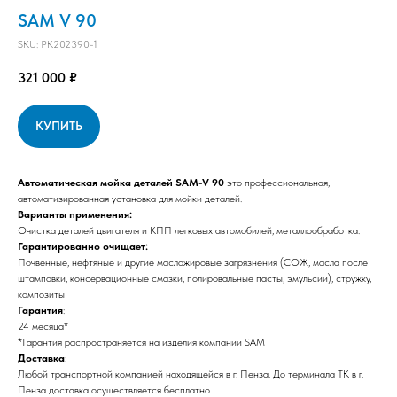
SAM V 90
SKU:
PK202390-1
321 000
₽
КУПИТЬ
Автоматическая мойка деталей SAM-V 90
это профессиональная,
автоматизированная установка для мойки деталей.
Варианты применения:
Очистка деталей двигателя и КПП легковых автомобилей, металлообработка.
Гарантированно очищает:
Почвенные, нефтяные и другие масложировые загрязнения (СОЖ, масла после
штамповки, консервационные смазки, полировальные пасты, эмульсии), стружку,
композиты
Гарантия
:
24 месяца*
*Гарантия распространяется на изделия компании SAM
Доставка
:
Любой транспортной компанией находящейся в г. Пенза. До терминала ТК в г.
Пенза доставка осуществляется бесплатно